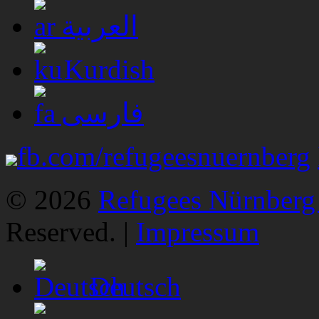
العربية
Kurdish
فارسی
fb.com/refugeesnuernberg
© 2026
Refugees Nürnberg 
Reserved. |
Impressum
Deutsch