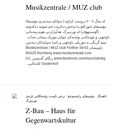
Musikzentrale / MUZ club
by
on
•
له‌ ساڵ ۲۰۰۷ دروست کراوه‌ ( به‌واتای سه‌نته‌ری مۆسیقا)
مۆسیقای (موزکلوپ) په‌خش ده‌کرێت ئه‌م شوێنه‌ ده‌که‌وێته‌
(گۆستنهۆف) له‌ نورنبیرگ. هه‌ڵبژاردنی هونه‌رمه‌ندانی
ناوخۆیی و نێوده‌ڵه‌تی وێنه‌یه‌کی جوانی موزیک پیشان ده‌دات .
ئیمه‌ گرنگی به‌ مۆزیکی ناوخۆیی و یاسا ده‌ولیه‌کان ده‌ده‌ین
ناونیشان Musikzentrale / MUZ club Fürther Str.63
90429 Nürnberg www.musikzentrale.com
www.facebook.com/muzclubnbg ریگای گه‌یشتن U1:
Gostenhof کاته‌کانی...
ئاهه‌نگ
/
مۆسیقای ڕاسته‌وخۆ
/
نرخی تایبه‌ت بۆخه‌لکانی تازه‌ی
نورنبیرگ
Z-Bau – Haus für
Gegenwartskultur
by
on
•