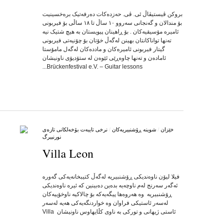
by
on
•
بروکن ڤیستیڤاڵ ئی. ڤی. حەزدەکات دەرفەتیک برەخسینیت
بۆ مندالان و گەنجانی سەروو ١٠ ساڵ تا ١٨ ساڵی بۆ فیربونی
ئامیرە مۆسیقیەکان . بۆ ڕاهینان پیویستان بە هیچ شتیک نیە
تەنها تواناکانتان بهینن لەگەڵ خۆتان بۆ چۆنیەتی فیربونی
گیتار فیربونی ئامیرەکان و ماددەکان لەگەل مامۆستا
ئامادەن و تەنها چاوەڕێی ئێوەن لە ستۆدیۆی ناونیشان
Brückenfestival e.V. – Guitar lessons...
خێزان
/
شوینه‌ ڕۆشنبیریه‌کان
/
نرخی تایبه‌ت بۆخه‌لکانی تازه‌ی
نورنبیرگ
Villa Leon
by
on
•
فیلا لیۆن ناوەندیکی ڕۆشنبیریە لەگەڵ کتیبخانەیەکی گەورە
ئەگەر سەرنج لەم ناوچەیە بدەین دەبینین کە ئیرە ناوەندیکی
ڕۆشنبیریە وە هەروەها پیگەیەکە بۆ چالاکیە ناوخۆییەکان
لەسەر ئاستیکی فراوان وە خواردنگەیەکی هەیە لەسەر
ئاستی ژیهانی و تورکی بە ناوی کڵایهاوس ناونیشان Villa