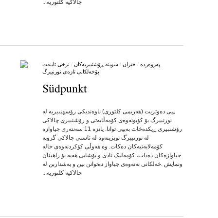
چالاکیه‌ کلتوریه‌...
په‌روه‌رده‌
/
خێزان
/
شوینه‌ ڕۆشنبیریه‌کان
/
نرخی تایبه‌ت
بۆخه‌لکانی تازه‌ی نورنبیرگ
Südpunkt
by
on
•
پیی ده‌وتریت (هه‌ریمی کلتوری) ناوه‌ندیکی رۆسهنبیریه‌ له‌
نورنبیرگ بۆ کۆبونه‌وه‌ی کۆمه‌ڵایه‌تی و رۆشنبیری چالاکی
رۆشنبیری ڕیکده‌خات به‌پیی توانا. یانزه‌ 11 سه‌نته‌ری جیاوازه‌
له‌ نورنبیرگ تویژینه‌وه‌ له‌ ئاستی چالاکی گروپه‌
کۆمه‌لایه‌تیه‌کان ده‌کات. وه‌ هه‌وڵی کۆکردنه‌وه‌ی خاله‌
جیاوازه‌کان ده‌دات، کۆمه‌لیک نادی و بۆشایی هه‌یه‌ بۆ راهینان
ونمایش .خه‌لکانی نه‌ته‌وه‌ی جیاواز ده‌توانن بین و به‌شداربن له‌
چالاکیه‌ کلتوریه‌...