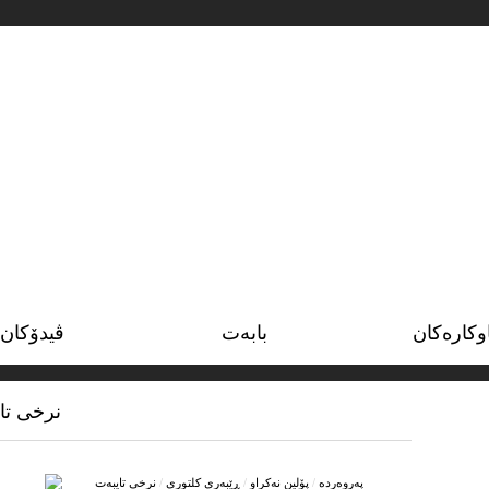
وکاره‌کان
بابه‌ت
ڤیدۆکان
نرخی تای
په‌روه‌رده‌
/
پۆلین نه‌کراو
/
ڕێبه‌رى كلتورى
/
نرخی تایبه‌ت