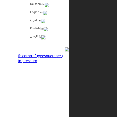
Deutsch
English
العربية
Kurdish
فارسی
fb.com/refugeesnuernberg
Impressum