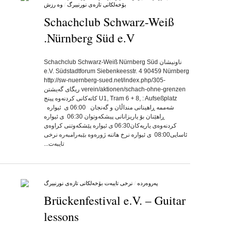
بۆخه‌لکانی تازه‌ی نورنبیرگ
/
وه رزش
Schachclub Schwarz-Weiß
Nürnberg Süd e.V.
by
on
•
ناونیشان Schachclub Schwarz-Weiß Nürnberg Süd
e.V. Südstadtforum Siebenkeesstr. 4 90459 Nürnberg
http://sw-nuernberg-sued.net/index.php/305-
verein/aktionen/schach-ohne-grenzen ریگای گه‌یشتن
U1, Tram 6 + 8, : Aufseßplatz کاتەکانی کردنەوە پینج
شەممە ڕاهینانی منداڵان و گەنجان 06:00 ی ئیوارە
ڕاهێنان بۆ یاریزانانی پیشکەوتوان 06:30 ی ئیوارە
کردنەوەی یاریەکان06:30 ی ئیوارە پێشکەوتنی کراوەی
ئاسایی08:00 ی ئیوارە نرخ هاتنە ژورەوە بێبەرامبەرە نرخی
تایبه‌ت...
په‌روه‌رده‌
/
نرخی تایبه‌ت بۆخه‌لکانی تازه‌ی نورنبیرگ
Brückenfestival e.V. – Guitar
lessons