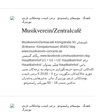
ئاهه‌نگ
/
مۆسیقای ڕاسته‌وخۆ
/
نرخی تایبه‌ت بۆخه‌لکانی تازه‌ی
نورنبیرگ
Musikverein/Zentralcafé
by
on
•
ناونیشان Musikverein/Zentralcafé Königstraße 93
(Entrance: Königstormauer) 90402 Nbg
www.musikverein-concerts.de
www.facebook.com/musikverein.nbg ریگای گه‌یشتن
ترام: Hauptbahnhof U1 + U2 + U3: Hauptbahnhof
پاس: Hauptbahnhof هیڵی شه‌وان: Hauptbahnhof
کاته‌کانی کردنه‌وه‌ خزمه‌تگوزاری به‌رده‌وام نیه‌ نرخه‌کان به‌پیی
جۆری چالاکیه‌کان ده‌گۆڕیت نرخ 0 – 20,00 € نرخی تایبه‌ت
بۆخه‌لکانی تازه‌ی نورنبیرگ به‌ڵی. به‌خیرهاتنی په‌نابه‌ران
ده‌که‌ین ته‌مه‌ن 18 – 60 موزیکی ڕاسته‌وخۆ...
ئاهه‌نگ
/
مۆسیقای ڕاسته‌وخۆ
/
نرخی تایبه‌ت بۆخه‌لکانی تازه‌ی
نورنبیرگ