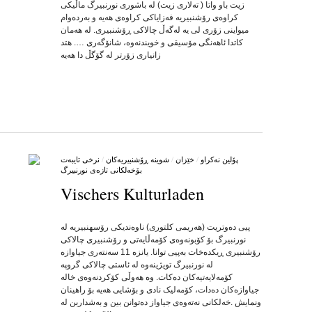
زیت باو واتا ( ته‌لاری زیت) له‌ باشوری نورنبیرگ ماڵیکی
کراوه‌ی رۆشنبیریه‌ فه‌زایاکی کراوه‌ی هه‌یه‌ و به‌رده‌وام
میواینی زۆری لی یه‌ له‌گه‌ڵ چالاکی ڕۆشنبیری. له‌ هه‌مان
کاتدا ئاهه‌نگی مۆسیقی و خویندنه‌وه‌، شانۆگه‌ری …. هتد
زانیاری زۆرتر له‌ گۆگڵ دا هه‌یه
پۆلین نه‌کراو
/
خێزان
/
شوینه‌ ڕۆشنبیریه‌کان
/
نرخی تایبه‌ت
بۆخه‌لکانی تازه‌ی نورنبیرگ
Vischers Kulturladen
by
on
•
پیی ده‌وتریت (هه‌ریمی کلتوری) ناوه‌ندیکی رۆسهنبیریه‌ له‌
نورنبیرگ بۆ کۆبونه‌وه‌ی کۆمه‌ڵایه‌تی و رۆشنبیری چالاکی
رۆشنبیری ڕیکده‌خات به‌پیی توانا. یانزه‌ 11 سه‌نته‌ری جیاوازه‌
له‌ نورنبیرگ تویژینه‌وه‌ له‌ ئاستی چالاکی گروپه‌
کۆمه‌لایه‌تیه‌کان ده‌کات. وه‌ هه‌وڵی کۆکردنه‌وه‌ی خاله‌
جیاوازه‌کان ده‌دات، کۆمه‌لیک نادی و بۆشایی هه‌یه‌ بۆ راهینان
ونمایش .خه‌لکانی نه‌ته‌وه‌ی جیاواز ده‌توانن بین و به‌شداربن له‌