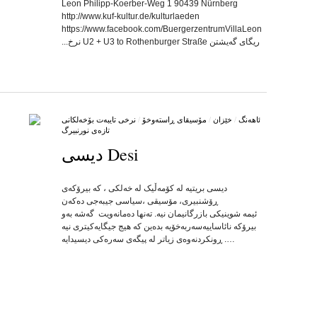
Leon Philipp-Koerber-Weg 1 90439 Nürnberg
http://www.kuf-kultur.de/kulturlaeden
https://www.facebook.com/BuergerzentrumVillaLeon
ریگای گه‌یشتن U2 + U3 to Rothenburger Straße نرخ...
ئاهه‌نگ
/
خێزان
/
مۆسیقای ڕاسته‌وخۆ
/
نرخی تایبه‌ت بۆخه‌لکانی
تازه‌ی نورنبیرگ
Desi دیسی
by
on
•
دیسی بریتیە لە کۆمەڵیک لە خەلکی ، کە بیرۆکەی
ڕۆشنبیری، مۆسیقی ،سیاسی جیبەجی دەکەن
ئیمە شوینیکی بازرگانیمان نیە. تەنها دەمانەویت گەشە بەو
بیرۆکە نائاساییەسەربەخۆیە بدەین کە هیج جیگایەکیتری نیە
…. ڕونکردنەوەی زیاتر لە پیگەی سەرەکی دیسیدایە